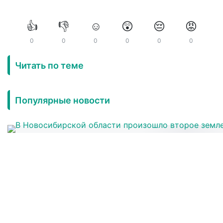
👍
👎
☺️
😲
😔
😡
0
0
0
0
0
0
Читать по теме
Популярные новости