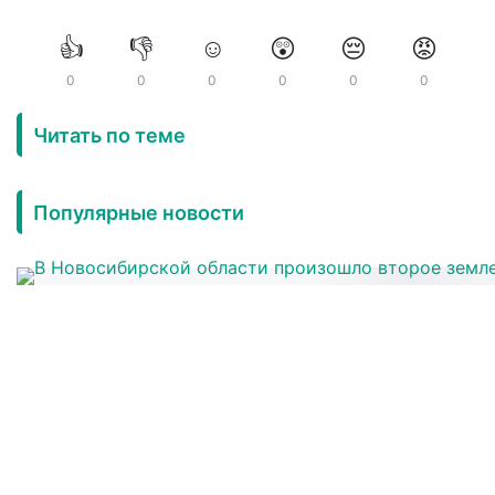
👍
👎
☺️
😲
😔
😡
0
0
0
0
0
0
Читать по теме
Популярные новости