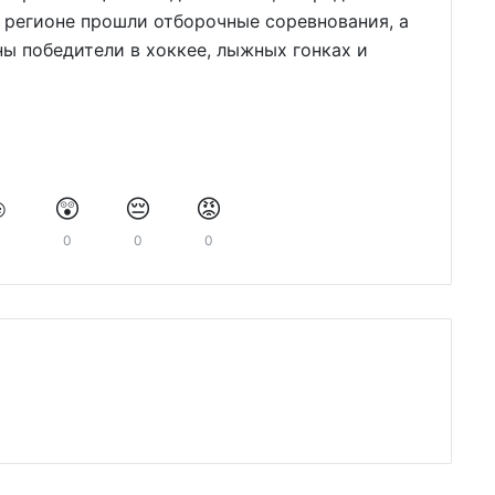
в регионе прошли отборочные соревнования, а
ы победители в хоккее, лыжных гонках и
️
😲
😔
😡
0
0
0
0