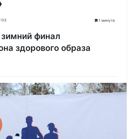
»
7:03
1 минута
 зимний финал
она здорового образа