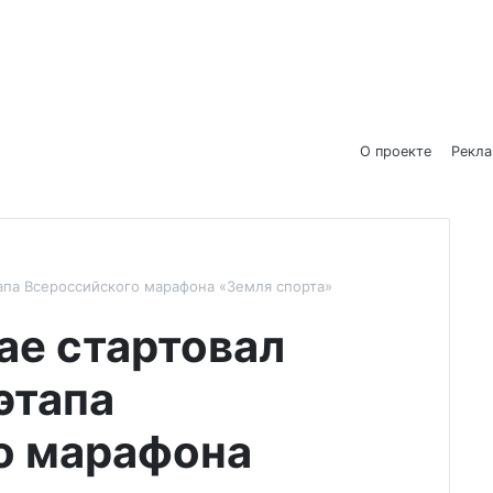
О проекте
Рекл
тапа Всероссийского марафона «Земля спорта»
ае стартовал
этапа
о марафона