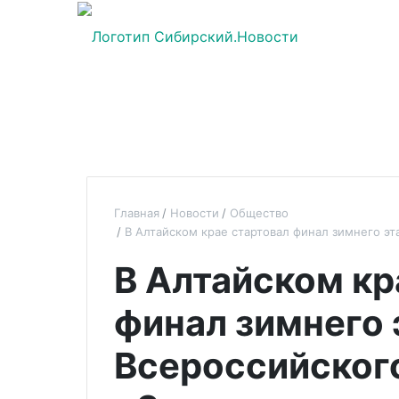
Главная
Новости
Общество
В Алтайском крае стартовал финал зимнего э
В Алтайском кр
финал зимнего 
Всероссийског