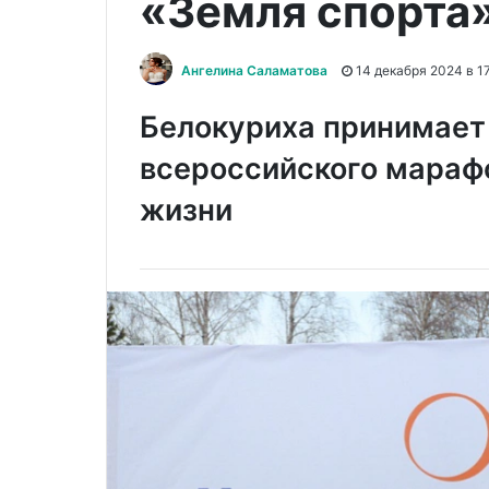
«Земля спорта
Ангелина Саламатова
14 декабря 2024 в 1
Белокуриха принимает
всероссийского мараф
жизни