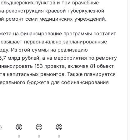
фельдшерских пунктов и три врачебные
на реконструкция краевой туберкулезной
ый ремонт семи медицинских учреждений.
жета на финансирование программы составит
 превышает первоначально запланированные
году. Из этой суммы на реализацию
,7 млрд рублей, а на мероприятия по ремонту
инансировать 153 проекта, включая 81 объект
та капитальных ремонтов. Также планируется
едерального бюджета для софинансирования
️
😲
😔
😡
0
0
0
0