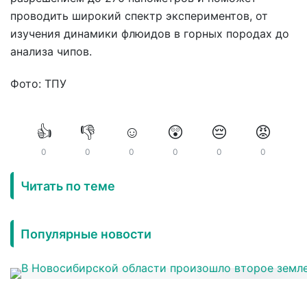
проводить широкий спектр экспериментов, от
изучения динамики флюидов в горных породах до
анализа чипов.
Фото: ТПУ
👍
👎
☺️
😲
😔
😡
0
0
0
0
0
0
Читать по теме
Популярные новости