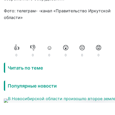
Фото: телеграм- -канал «Правительство Иркутской
области»
👍
👎
☺️
😲
😔
😡
0
0
0
0
0
0
Читать по теме
Популярные новости