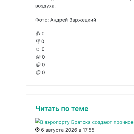
воздуха.
Фото: Андрей Заржецкий
👍
0
👎
0
☺️
0
😲
0
😔
0
😡
0
Читать по теме
6 августа 2026 в 17:55