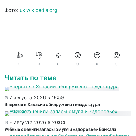
Фото:
uk.wikipedia.org
👍
👎
☺️
😲
😔
😡
0
0
0
0
0
0
Читать по теме
7 августа 2026 в 19:59
Впервые в Хакасии обнаружено гнездо щура
6 августа 2026 в 20:04
Учёные оценили запасы омуля и «здоровье» Байкала