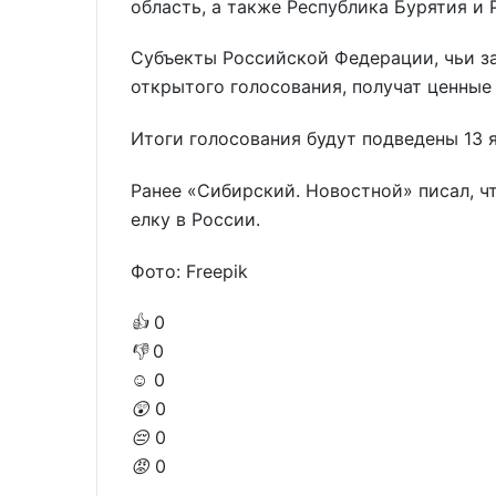
область, а также Республика Бурятия и 
Субъекты Российской Федерации, чьи за
открытого голосования, получат ценные
Итоги голосования будут подведены 13 я
Ранее «Сибирский. Новостной» писал, ч
елку в России.
Фото: Freepik
👍
0
👎
0
☺️
0
😲
0
😔
0
😡
0