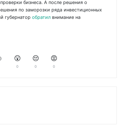
проверки бизнеса. А после решения о
 решения по заморозки ряда инвестиционных
ый губернатор
обратил
внимание на
️
😲
😔
😡
0
0
0
0