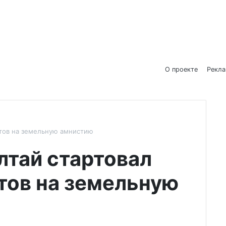
О проекте
Рекл
нтов на земельную амнистию
лтай стартовал
тов на земельную