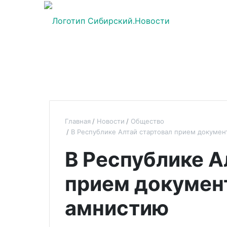
Главная
Новости
Общество
В Республике Алтай стартовал прием докуме
В Республике А
прием докумен
амнистию