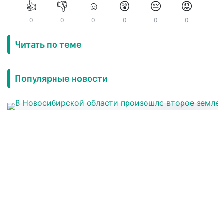
👍
👎
☺️
😲
😔
😡
0
0
0
0
0
0
Читать по теме
Популярные новости