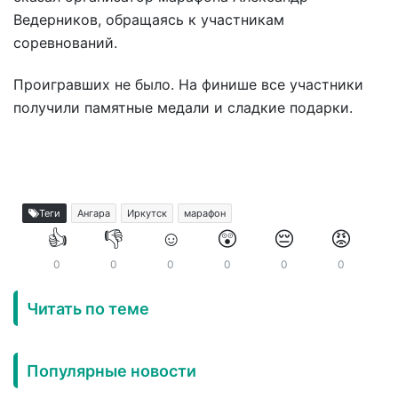
Ведерников, обращаясь к участникам
соревнований.
Проигравших не было. На финише все участники
получили памятные медали и сладкие подарки.
Теги
Ангара
Иркутск
марафон
👍
👎
☺️
😲
😔
😡
0
0
0
0
0
0
Читать по теме
Популярные новости