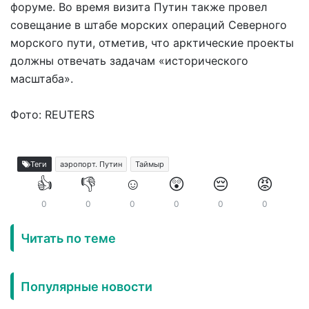
форуме. Во время визита Путин также провел
совещание в штабе морских операций Северного
морского пути, отметив, что арктические проекты
должны отвечать задачам «исторического
масштаба».
Фото: REUTERS
Теги
аэропорт. Путин
Таймыр
👍
👎
☺️
😲
😔
😡
0
0
0
0
0
0
Читать по теме
Популярные новости