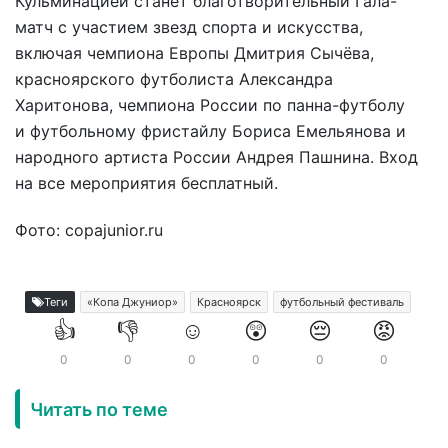
Кульминацией станет благотворительный Гала-
матч с участием звезд спорта и искусства,
включая чемпиона Европы Дмитрия Сычёва,
красноярского футболиста Александра
Харитонова, чемпиона России по панна-футболу
и футбольному фристайлу Бориса Емельянова и
народного артиста России Андрея Пашнина. Вход
на все мероприятия бесплатный.
Фото: copajunior.ru
Теги
«Копа Джуниор»
Красноярск
футбольный фестиваль
👍
👎
☺️
😲
😔
😡
0
0
0
0
0
0
Читать по теме