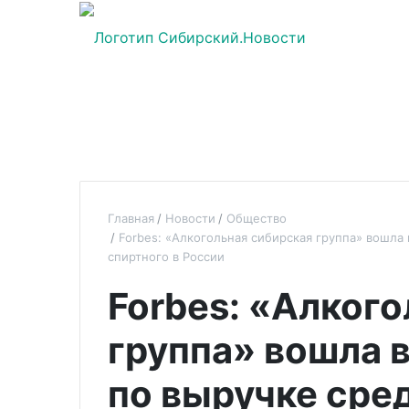
Главная
Новости
Общество
Forbes: «Алкогольная сибирская группа» вошла
спиртного в России
Forbes: «Алког
группа» вошла 
по выручке сре