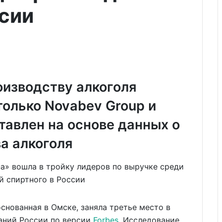
ссии
оизводству алкоголя
только Novabev Group и
тавлен на основе данных о
а алкоголя
основанная в Омске, заняла третье место в
аний России по версии
Forbes
. Исследование