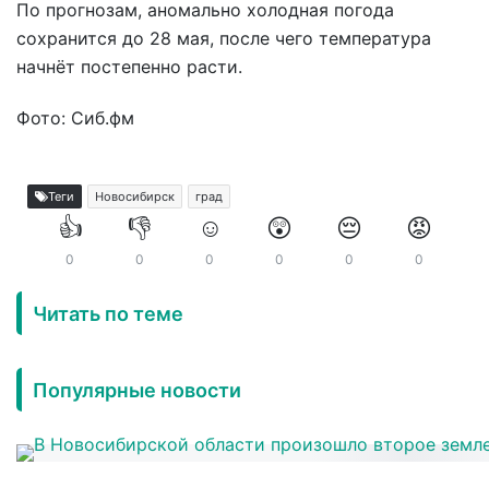
По прогнозам, аномально холодная погода
сохранится до 28 мая, после чего температура
начнёт постепенно расти.
Фото: Сиб.фм
Теги
Новосибирск
град
👍
👎
☺️
😲
😔
😡
0
0
0
0
0
0
Читать по теме
Популярные новости