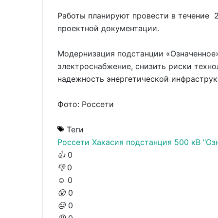
Работы планируют провести в течение 2
проектной документации.
Модернизация подстанции «Означенное»
электроснабжение, снизить риски техн
надежность энергетической инфраструк
Фото: Россети
Теги
Россети
Хакасия
подстанция 500 кВ "Оз
👍
0
👎
0
☺️
0
😲
0
😔
0
😡
0