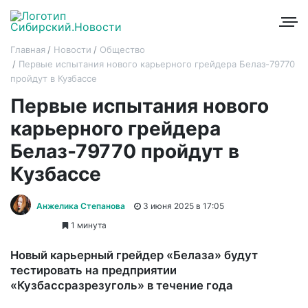
Главная
Новости
Общество
Первые испытания нового карьерного грейдера Белаз-79770
пройдут в Кузбассе
Первые испытания нового
карьерного грейдера
Белаз-79770 пройдут в
Кузбассе
Анжелика Степанова
3 июня 2025 в 17:05
1 минута
Новый карьерный грейдер «Белаза» будут
тестировать на предприятии
«Кузбассразрезуголь» в течение года