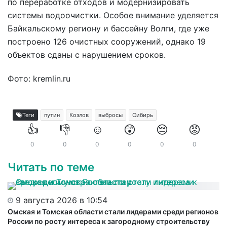
по переработке отходов и модернизировать
системы водоочистки. Особое внимание уделяется
Байкальскому региону и бассейну Волги, где уже
построено 126 очистных сооружений, однако 19
объектов сданы с нарушением сроков.
Фото: kremlin.ru
Теги
путин
Козлов
выбросы
Сибирь
👍
👎
☺️
😲
😔
😡
0
0
0
0
0
0
Читать по теме
9 августа 2026 в 10:54
Омская и Томская области стали лидерами среди регионов
России по росту интереса к загородному строительству