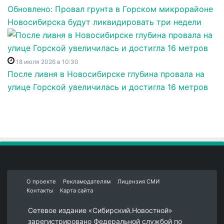
Обновлено: Провал грунта в Горском микрорайоне
Новосибирска будут ликвидировать три недели
18 июля 2026 в 10:30
После ливня в Новосибирске глубина провала на
улице Горской увеличилась и достигла 16 метров
О проекте
Рекламодателям
Лицензия СМИ
Контакты
Карта сайта
Сетевое издание «Сибирский.Новостной»
зарегистрировано Федеральной службой по