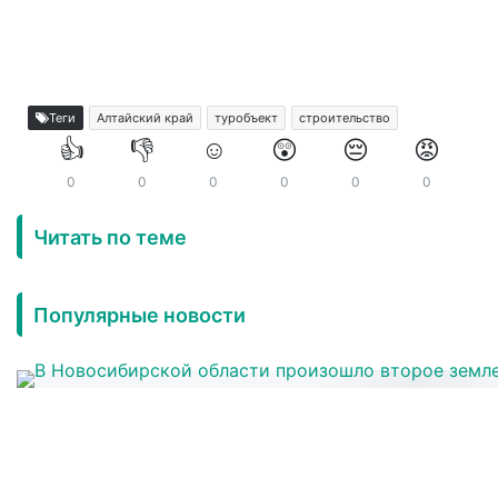
Теги
Алтайский край
туробъект
строительство
👍
👎
☺️
😲
😔
😡
0
0
0
0
0
0
Читать по теме
Популярные новости