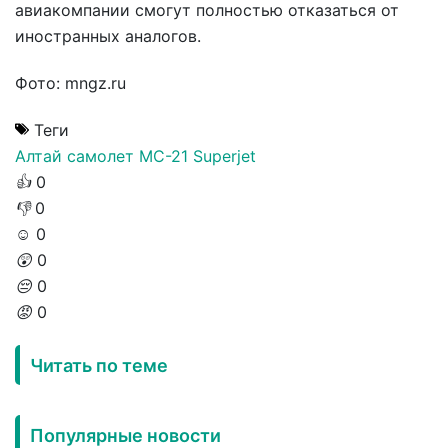
авиакомпании смогут полностью отказаться от
иностранных аналогов.
Фото: mngz.ru
Теги
Алтай
самолет
МС-21
Superjet
👍
0
👎
0
☺️
0
😲
0
😔
0
😡
0
Читать по теме
Популярные новости