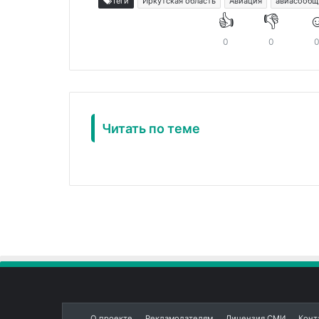
Теги
Иркутская область
Авиация
авиасообщ
👍
👎
☺
0
0
Читать по теме
О проекте
Рекламодателям
Лицензия СМИ
Конт