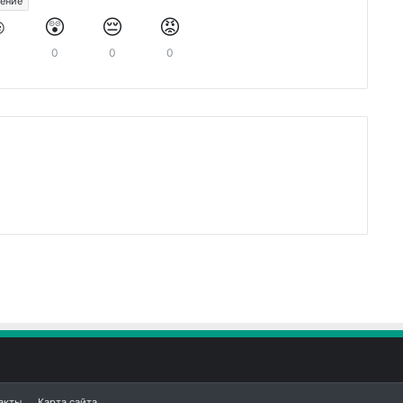
ение
️
😲
😔
😡
0
0
0
0
акты
Карта сайта