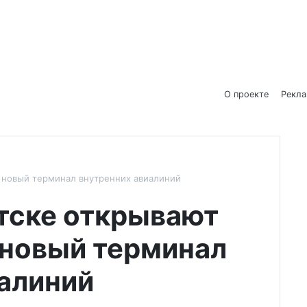
О проекте
Рекл
 новый терминал внутренних авиалиний
тске открывают
новый терминал
алиний