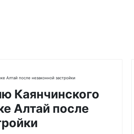
ке Алтай после незаконной застройки
лю Каянчинского
ке Алтай после
тройки