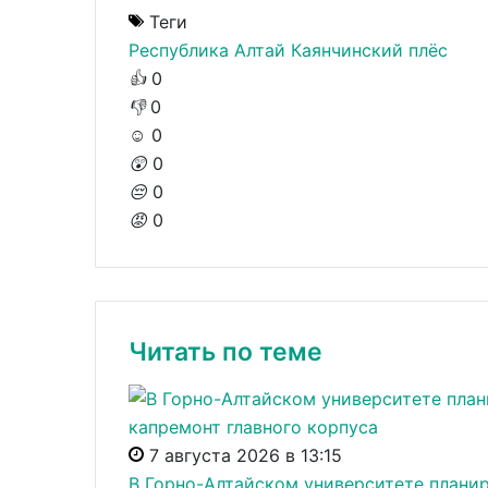
Теги
Республика Алтай
Каянчинский плёс
👍
0
👎
0
☺️
0
😲
0
😔
0
😡
0
Читать по теме
7 августа 2026 в 13:15
В Горно-Алтайском университете плани