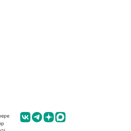
фере
ер
2).