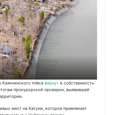
не Каянчинского плёса
вернут
в собственность
 итогам прокурорской проверки, выявившей
ерритории.
ивых мест на Катуни, которое привлекает
тупностью к Чуйскому тракту.