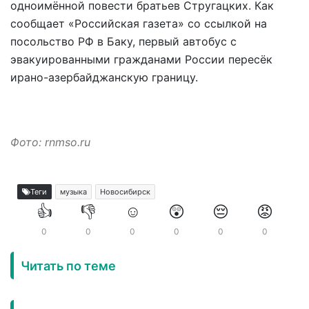
одноимённой повести братьев Стругацких. Как
сообщает «Российская газета» со ссылкой на
посольство РФ в Баку, первый автобус с
эвакуированными гражданами России пересёк
ирано-азербайджанскую границу.
Фото: rnmso.ru
Теги
музыка
Новосибирск
👍
👎
☺️
😲
😔
😡
0
0
0
0
0
0
Читать по теме