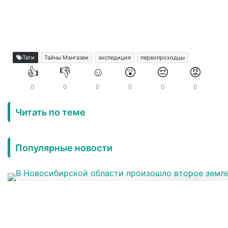
Теги
Тайны Мангазеи
экспедиция
первопроходцы
👍
👎
☺️
😲
😔
😡
0
0
0
0
0
0
Читать по теме
Популярные новости