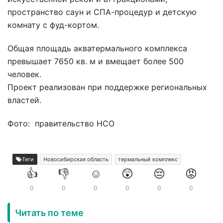
пространство саун и СПА-процедур и детскую
комнату с фуд-кортом.
Общая площадь акватермального комплекса
превышает 7650 кв. м и вмещает более 500
человек.
Проект реализован при поддержке региональных
властей.
Фото: правительство НСО
Теги
Новосибирская область
термальный комплекс
👍
👎
☺️
😲
😔
😡
0
0
0
0
0
0
Читать по теме