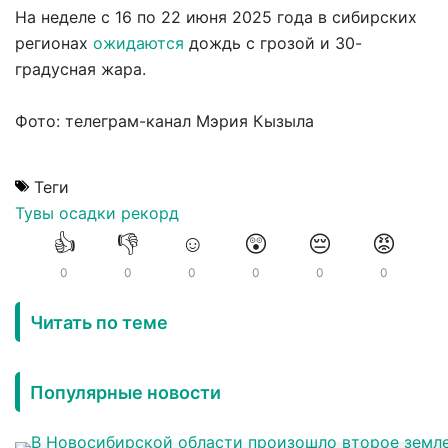
На неделе с 16 по 22 июня 2025 года в сибирских
регионах
ожидаются
дождь с грозой и 30-
градусная жара.
Фото: телеграм-канал Мэрия Кызыла
Теги
Тувы
осадки
рекорд
👍
👎
☺️
😲
😔
😡
0
0
0
0
0
0
Читать по теме
Популярные новости