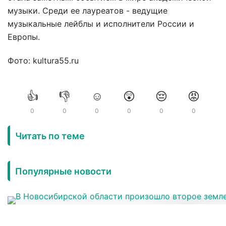
музыки. Среди ее лауреатов - ведущие
музыкальные лейблы и исполнители России и
Европы.
Фото: kultura55.ru
👍
👎
☺️
😲
😔
😡
0
0
0
0
0
0
Читать по теме
Популярные новости