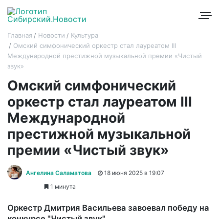
Главная
Новости
Культура
Омский симфонический оркестр стал лауреатом III
Международной престижной музыкальной премии «Чистый
звук»
Омский симфонический
оркестр стал лауреатом III
Международной
престижной музыкальной
премии «Чистый звук»
Ангелина Саламатова
18 июня 2025 в 19:07
1 минута
Оркестр Дмитрия Васильева завоевал победу на
конкурсе "Чистый звук"