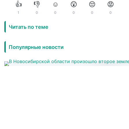
👍
👎
☺️
😲
😔
😡
1
0
0
0
0
0
Читать по теме
Популярные новости