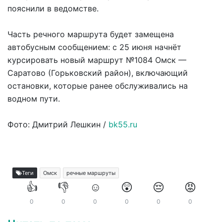
пояснили в ведомстве.
Часть речного маршрута будет замещена
автобусным сообщением: с 25 июня начнёт
курсировать новый маршрут №1084 Омск —
Саратово (Горьковский район), включающий
остановки, которые ранее обслуживались на
водном пути.
Фото: Дмитрий Лешкин /
bk55.ru
Теги
Омск
речные маршруты
👍
👎
☺️
😲
😔
😡
0
0
0
0
0
0