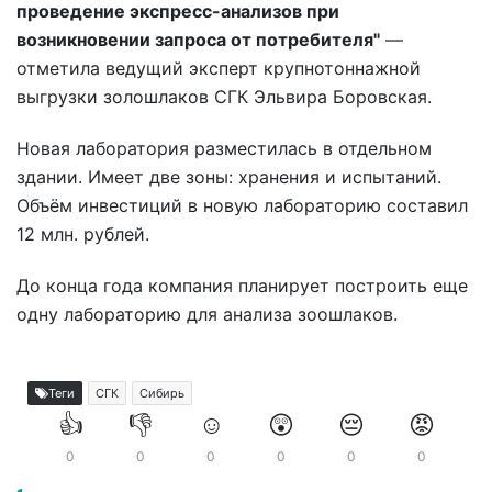
проведение экспресс-анализов при
возникновении запроса от потребителя"
—
отметила ведущий эксперт крупнотоннажной
выгрузки золошлаков СГК Эльвира Боровская.
Новая лаборатория разместилась в отдельном
здании. Имеет две зоны: хранения и испытаний.
Объём инвестиций в новую лабораторию составил
12 млн. рублей.
До конца года компания планирует построить еще
одну лабораторию для анализа зоошлаков.
Теги
СГК
Сибирь
👍
👎
☺️
😲
😔
😡
0
0
0
0
0
0