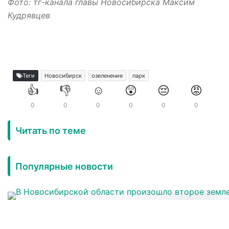
Фото: тг-канала главы Новосибирска Максим
Кудрявцев
Теги
Новосибирск
озеленение
парк
👍
👎
☺️
😲
😔
😡
0
0
0
0
0
0
Читать по теме
Популярные новости