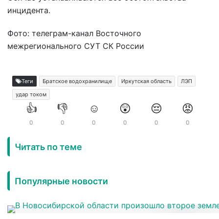
инцидента.
Фото: телеграм-канал Восточного
межрегионального СУТ СК России
Теги
Братское водохранилище
Иркутская область
ЛЭП
удар током
👍
👎
☺️
😲
😔
😡
0
0
0
0
0
0
Читать по теме
Популярные новости