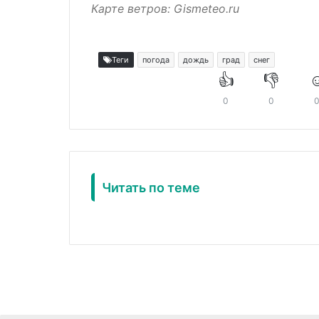
Карте ветров:
Gismeteo.ru
Теги
погода
дождь
град
снег
👍
👎
☺
0
0
Читать по теме