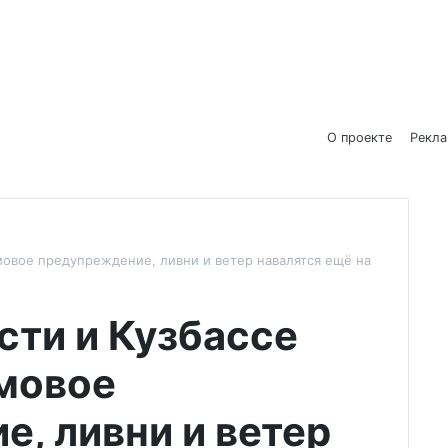
О проекте
Рекл
мовое предупреждение, ливни и ветер навалятся ещё на
сти и Кузбассе
мовое
, ливни и ветер