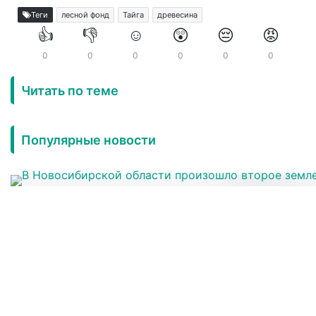
Теги
лесной фонд
Тайга
древесина
👍
👎
☺️
😲
😔
😡
0
0
0
0
0
0
Читать по теме
Популярные новости