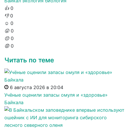
Байкал
экология
биология
👍
0
👎
0
☺️
0
😲
0
😔
0
😡
0
Читать по теме
6 августа 2026 в 20:04
Учёные оценили запасы омуля и «здоровье»
Байкала