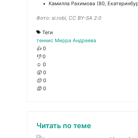
Камилла Рахимова (80, Екатеринбур
Фото: si.robi, CC BY-SA 2.0
Теги
теннис
Мирра Андреева
👍
0
👎
0
☺️
0
😲
0
😔
0
😡
0
Читать по теме