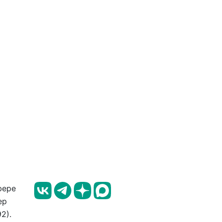
фере
ер
2).