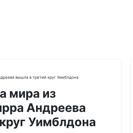
ндреева вышла в третий круг Уимблдона
а мира из
ирра Андреева
 круг Уимблдона