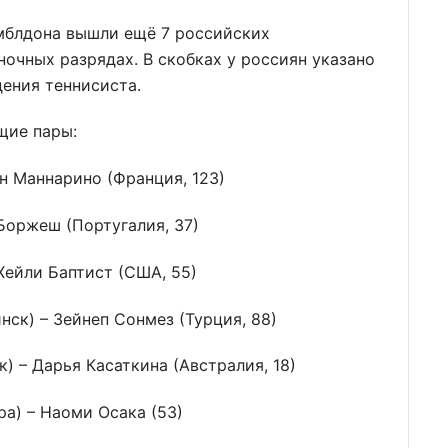
мблдона вышли ещё 7 российских
очных разрядах. В скобках у россиян указано
ения теннисиста.
щие пары:
ан Маннарино (Франция, 123)
 Боржеш (Португалия, 37)
Хейли Баптист (США, 55)
нск) – Зейнеп Сонмез (Турция, 88)
) – Дарья Касаткина (Австралия, 18)
а) – Наоми Осака (53)