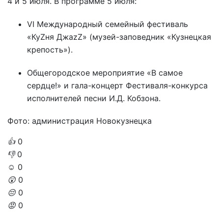
4 и 5 июля. В программе 5 июля:
VI Международный семейный фестиваль
«КуZня ДжаzZ» (музей-заповедник «Кузнецкая
крепость»).
Общегородское мероприятие «В самое
сердце!» и гала-концерт Фестиваля-конкурса
исполнителей песни И.Д. Кобзона.
Фото: администрация Новокузнецка
👍
0
👎
0
☺️
0
😲
0
😔
0
😡
0