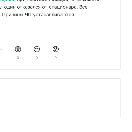
, один отказался от стационара. Все —
. Причины ЧП устанавливаются.
️
😲
😔
😡
0
0
0
0