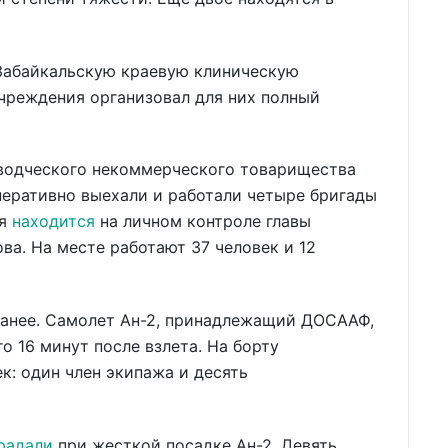
Забайкальскую краевую клиническую
чреждения организовал для них полный
водческого некоммерческого товарищества
перативно выехали и работали четыре бригады
ия
находится
на личном контроле главы
ва. На месте работают 37 человек и 12
анее. Самолет Ан-2, принадлежащий ДОСААФ,
о 16 минут после взлета. На борту
к: один член экипажа и десять
радали
при жесткой посадке Ан-2. Девять