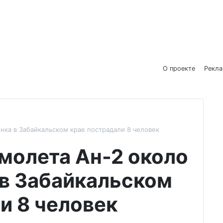
О проекте
Рекл
нка в Забайкальском крае пострадали 8 человек
молета Ан-2 около
 в Забайкальском
и 8 человек