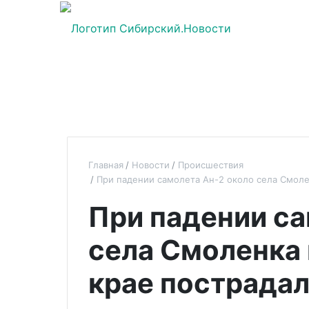
Главная
Новости
Происшествия
При падении самолета Ан-2 около села Смоле
При падении са
села Смоленка
крае пострадал