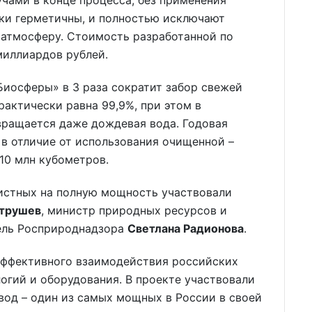
чами в конце процесса, без применения
тки герметичны, и полностью исключают
 атмосферу. Стоимость разработанной по
миллиардов рублей.
Биосферы» в 3 раза сократит забор свежей
рактически равна 99,9%, при этом в
вращается даже дождевая вода. Годовая
 в отличие от использования очищенной –
10 млн кубометров.
истных на полную мощность участвовали
трушев
, министр природных ресурсов и
ель Росприроднадзора
Светлана Радионова
.
 эффективного взаимодействия российских
огий и оборудования. В проекте участвовали
вод – один из самых мощных в России в своей