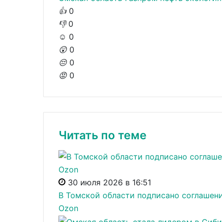
👍
0
👎
0
☺️
0
😲
0
😔
0
😡
0
Читать по теме
30 июля 2026 в 16:51
В Томской области подписано соглашени
Ozon