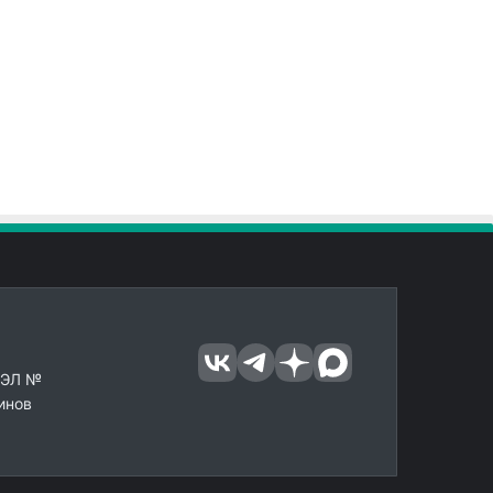
 ЭЛ №
инов