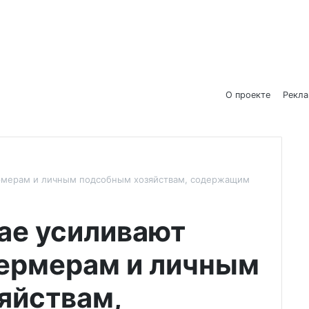
О проекте
Рекл
ермерам и личным подсобным хозяйствам, содержащим
ае усиливают
фермерам и личным
яйствам,