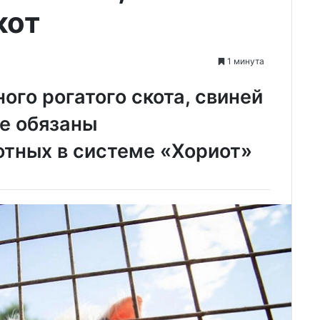
кот
1 минута
ого рогатого скота, свиней
ае обязаны
отных в системе «Хориот»