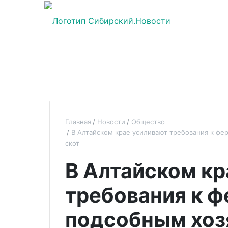
Главная
Новости
Общество
В Алтайском крае усиливают требования к ф
скот
В Алтайском кр
требования к 
подсобным хоз