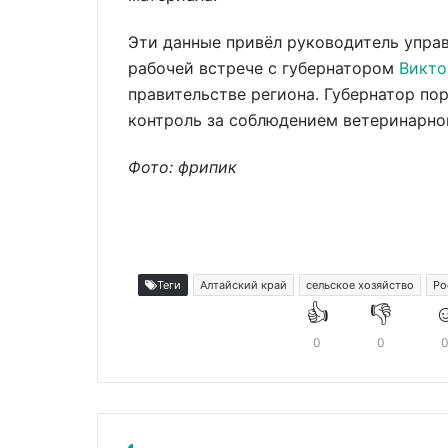
Эти данные привёл руководитель упра
рабочей встрече с губернатором
Викто
правительстве региона. Губернатор п
контроль за соблюдением ветеринарно
Фото: фрипик
Теги
Алтайский край
сельское хозяйство
Ро
👍
👎
☺
0
0