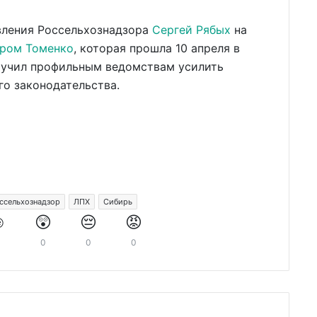
вления Россельхознадзора
Сергей Рябых
на
ром Томенко
, которая прошла 10 апреля в
оручил профильным ведомствам усилить
го законодательства.
ссельхознадзор
ЛПХ
Сибирь
️
😲
😔
😡
0
0
0
0