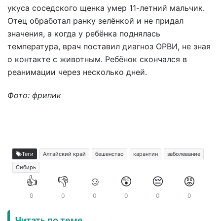
укуса соседского щенка умер 11-летний мальчик.
Отец обработал ранку зелёнкой и не придал
значения, а когда у ребёнка поднялась
температура, врач поставил диагноз ОРВИ, не зная
о контакте с животным. Ребёнок скончался в
реанимации через несколько дней.
Фото: фрипик
Теги
Алтайский край
бешенство
карантин
заболевание
Сибирь
👍
👎
☺️
😲
😔
😡
0
0
0
0
0
0
Читать по теме