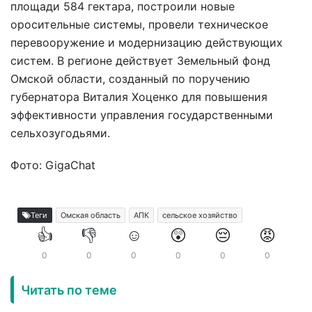
площади 584 гектара, построили новые
оросительные системы, провели техническое
перевооружение и модернизацию действующих
систем. В регионе действует Земельный фонд
Омской области, созданный по поручению
губернатора Виталия Хоценко для повышения
эффективности управления государственными
сельхозугодьями.
Фото: GigaChat
Теги
Омская область
АПК
сельское хозяйство
👍
👎
☺️
😲
😔
😡
0
0
0
0
0
0
Читать по теме