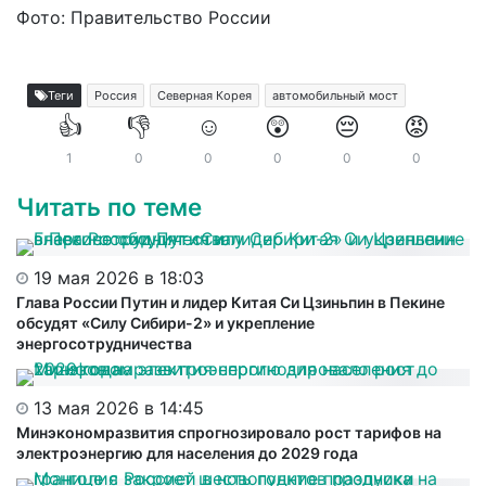
Фото: Правительство России
Теги
Россия
Северная Корея
автомобильный мост
👍
👎
☺️
😲
😔
😡
1
0
0
0
0
0
Читать по теме
19 мая 2026 в 18:03
Глава России Путин и лидер Китая Си Цзиньпин в Пекине
обсудят «Силу Сибири-2» и укрепление
энергосотрудничества
13 мая 2026 в 14:45
Минэкономразвития спрогнозировало рост тарифов на
электроэнергию для населения до 2029 года