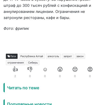
штраф до 300 тысяч рублей с конфискацией и
аннулированием лицензии. Ограничения не
затронули рестораны, кафе и бары.
Фото: фрипик
Теги
Республика Алтай
алкоголь
запрет
закон
ограничения
Сибирь
👍
👎
☺️
😲
😔
😡
2
0
0
0
0
0
Читать по теме
Популярные новости