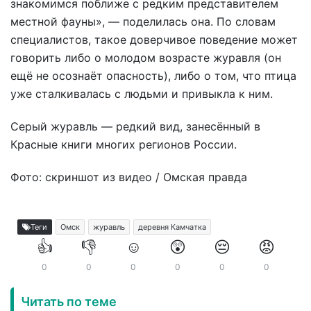
знакомимся поближе с редким представителем
местной фауны», — поделилась она. По словам
специалистов, такое доверчивое поведение может
говорить либо о молодом возрасте журавля (он
ещё не осознаёт опасность), либо о том, что птица
уже сталкивалась с людьми и привыкла к ним.
Серый журавль — редкий вид, занесённый в
Красные книги многих регионов России.
Фото: скриншот из видео / Омская правда
Теги
Омск
журавль
деревня Камчатка
👍
👎
☺️
😲
😔
😡
0
0
0
0
0
0
Читать по теме