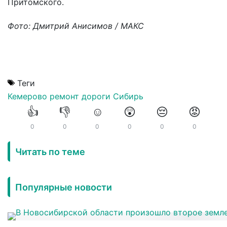
Притомского.
Фото: Дмитрий Анисимов / МАКС
Теги
Кемерово
ремонт
дороги
Сибирь
👍
👎
☺️
😲
😔
😡
0
0
0
0
0
0
Читать по теме
Популярные новости