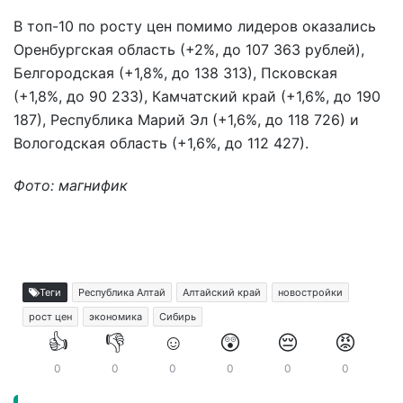
В топ-10 по росту цен помимо лидеров оказались
Оренбургская область (+2%, до 107 363 рублей),
Белгородская (+1,8%, до 138 313), Псковская
(+1,8%, до 90 233), Камчатский край (+1,6%, до 190
187), Республика Марий Эл (+1,6%, до 118 726) и
Вологодская область (+1,6%, до 112 427).
Фото: магнифик
Теги
Республика Алтай
Алтайский край
новостройки
рост цен
экономика
Сибирь
👍
👎
☺️
😲
😔
😡
0
0
0
0
0
0