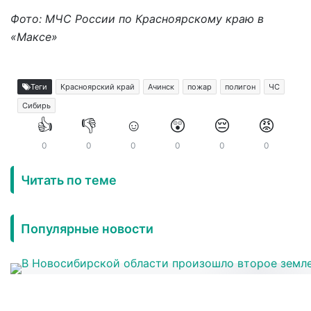
Фото: МЧС России по Красноярскому краю в
«Максе»
Теги
Красноярский край
Ачинск
пожар
полигон
ЧС
Сибирь
👍
👎
☺️
😲
😔
😡
0
0
0
0
0
0
Читать по теме
Популярные новости