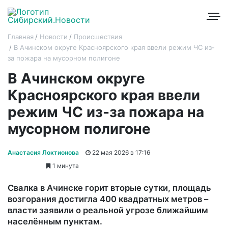
Главная
Новости
Происшествия
В Ачинском округе Красноярского края ввели режим ЧС из-
за пожара на мусорном полигоне
В Ачинском округе
Красноярского края ввели
режим ЧС из-за пожара на
мусорном полигоне
Анастасия Локтионова
22 мая 2026 в 17:16
1 минута
Свалка в Ачинске горит вторые сутки, площадь
возгорания достигла 400 квадратных метров –
власти заявили о реальной угрозе ближайшим
населённым пунктам.